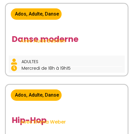
Ados
,
Adulte
,
Danse
Danse moderne
Avec Aude Bastien
ADULTES
Mercredi de 18h à 19h15
Ados
,
Adulte
,
Danse
Hip-Hop
Avec Emma Weber