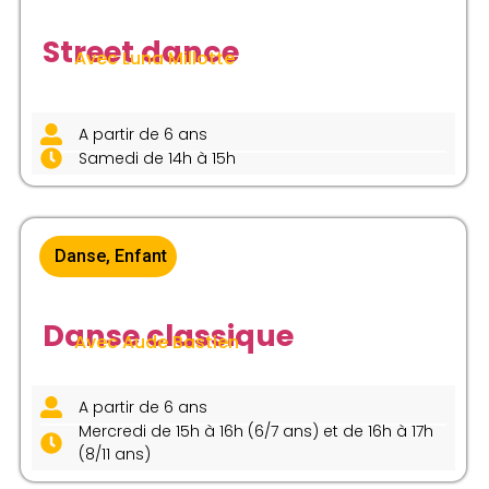
Street dance
Avec Luna Millotte
A partir de 6 ans
Samedi de 14h à 15h
Danse
,
Enfant
Danse classique
Avec Aude Bastien
A partir de 6 ans
Mercredi de 15h à 16h (6/7 ans) et de 16h à 17h
(8/11 ans)