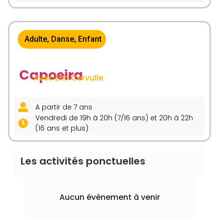
Adulte
,
Danse
,
Enfant
Capoeira
Avec Eric Cervulle
A partir de 7 ans
Vendredi de 19h à 20h (7/16 ans) et 20h à 22h
(16 ans et plus)
Les activités ponctuelles
Aucun évènement à venir