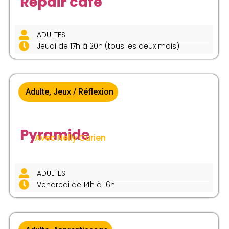
Repair café
ADULTES
Jeudi de 17h à 20h (tous les deux mois)
Adulte
,
Jeux / Réflexion
Pyramide
Avec Nelly Curien
ADULTES
Vendredi de 14h à 16h