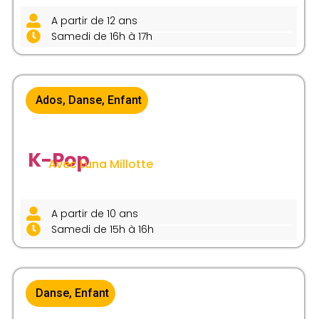
A partir de 12 ans
Samedi de 16h à 17h
Ados
,
Danse
,
Enfant
K-Pop
Avec Luna Millotte
A partir de 10 ans
Samedi de 15h à 16h
Danse
,
Enfant