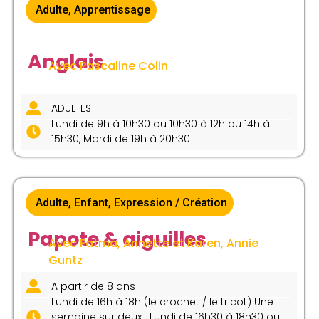
Adulte
,
Apprentissage
Anglais
Avec Pascaline Colin
ADULTES
Lundi de 9h à 10h30 ou 10h30 à 12h ou 14h à
15h30, Mardi de 19h à 20h30
Adulte
,
Enfant
,
Expression / Création
Papote & aiguilles
Avec Fatma, Annette et Karen, Annie
Guntz
A partir de 8 ans
Lundi de 16h à 18h (le crochet / le tricot) Une
semaine sur deux : Lundi de 16h30 à 18h30 ou