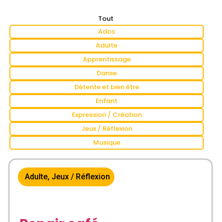
Tout
Ados
Adulte
Apprentissage
Danse
Détente et bien être
Enfant
Expression / Création
Jeux / Réflexion
Musique
Adulte
,
Jeux / Réflexion