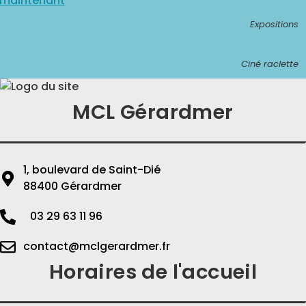
maintenant
Expositions
Ciné raclette
MCL Gérardmer
1, boulevard de Saint-Dié
88400 Gérardmer
03 29 63 11 96
contact@mclgerardmer.fr
Horaires de l'accueil